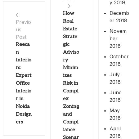
y 2019
Decemb
How
er 2018
Real
Previo
Estate
us
Novem
Post
Strate
ber
Reeca
gic
2018
n
Adviso
October
Interio
ry
2018
rs:
Minim
July
Expert
izes
2018
Office
Risk in
Interio
Compl
June
r in
ex
2018
Noida
Zoning
May
Design
and
2018
ers
Compl
April
iance
2018
Scenar