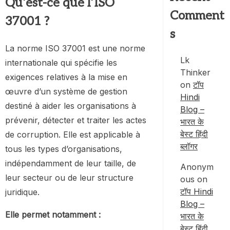
Qu’est-ce que l’ISO
Comment
37001 ?
s
La norme ISO 37001 est une norme
Lk
internationale qui spécifie les
Thinker
exigences relatives à la mise en
on
टॉप
œuvre d’un système de gestion
Hindi
destiné à aider les organisations à
Blog –
prévenir, détecter et traiter les actes
भारत के
बेस्ट हिंदी
de corruption. Elle est applicable à
ब्लॉगर
tous les types d’organisations,
indépendamment de leur taille, de
Anonym
leur secteur ou de leur structure
ous
on
टॉप Hindi
juridique.
Blog –
Elle permet notamment :
भारत के
बेस्ट हिंदी