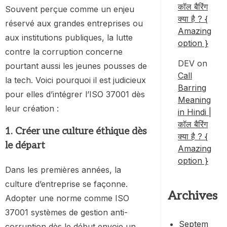
कॉल बैरिंग
Souvent perçue comme un enjeu
क्या है ? {
réservé aux grandes entreprises ou
Amazing
aux institutions publiques, la lutte
option }
contre la corruption concerne
DEV
on
pourtant aussi les jeunes pousses de
Call
la tech. Voici pourquoi il est judicieux
Barring
pour elles d’intégrer l’ISO 37001 dès
Meaning
leur création :
in Hindi |
कॉल बैरिंग
1. Créer une culture éthique dès
क्या है ? {
le départ
Amazing
option }
Dans les premières années, la
culture d’entreprise se façonne.
Archives
Adopter une norme comme ISO
37001 systèmes de gestion anti-
Septem
corruption dès le début envoie un