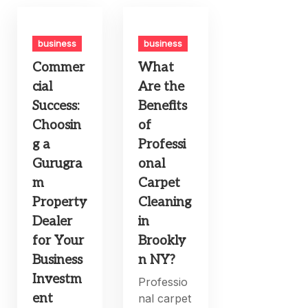
business
business
Commer
What
cial
Are the
Success:
Benefits
Choosin
of
g a
Professi
Gurugra
onal
m
Carpet
Property
Cleaning
Dealer
in
for Your
Brookly
Business
n NY?
Investm
Professio
ent
nal carpet