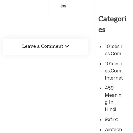
ios
Categori
es
101desir
Leave a Comment
Es.com
101desir
Es.com
Internet
459
Meanin
G In
Hindi
9xflix:
Aiotech