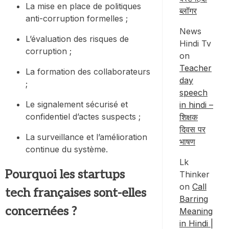
La mise en place de politiques
ब्लॉगर
anti-corruption formelles ;
News
L’évaluation des risques de
Hindi Tv
corruption ;
on
Teacher
La formation des collaborateurs
day
;
speech
Le signalement sécurisé et
in hindi –
confidentiel d’actes suspects ;
शिक्षक
दिवस पर
La surveillance et l’amélioration
भाषण
continue du système.
Lk
Pourquoi les startups
Thinker
on
Call
tech françaises sont-elles
Barring
concernées ?
Meaning
in Hindi |