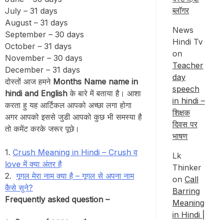
ब्लॉगर
July – 31 days
August – 31 days
News
September – 30 days
Hindi Tv
October – 31 days
on
November – 30 days
Teacher
December – 31 days
day
दोस्तों आज हमने
Months Name
name in
speech
hindi and English
के बारे में बताया है। आशा
in hindi –
करता हु यह आर्टिकल आपको अच्छा लगा होगा
शिक्षक
अगर आपको इससे जुडी आपको कुछ भी समस्या है
दिवस पर
तो कमेंट करके जरूर पूछे।
भाषण
1.
Crush Meaning in Hindi – Crush व
Lk
love में क्या अंतर है
Thinker
2.
गूगल मेरा नाम क्या है – गूगल से अपना नाम
on
Call
कैसे सुने?
Barring
Frequently asked question –
Meaning
in Hindi |