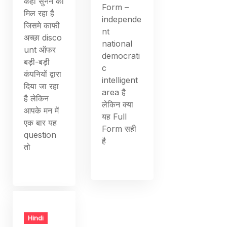
कही सुनने को
Form –
मिल रहा है
independe
जिसमे काफी
nt
अच्छा disco
national
unt ऑफर
democrati
बड़ी-बड़ी
c
कंपनियों द्वारा
intelligent
दिया जा रहा
area है
है लेकिन
लेकिन क्या
आपके मन में
यह Full
एक बार यह
Form सही
question
है
तो
Hindi