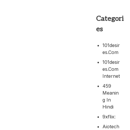
Categori
es
101desir
Es.com
101desir
Es.com
Internet
459
Meanin
G In
Hindi
9xflix:
Aiotech