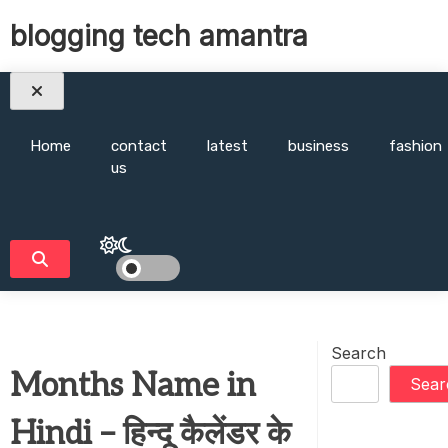
Skip
blogging tech amantra
to
content
Home
contact
latest
business
fashion
us
Search
Months Name in
Sear
Hindi – हिन्दू कैलेंडर के