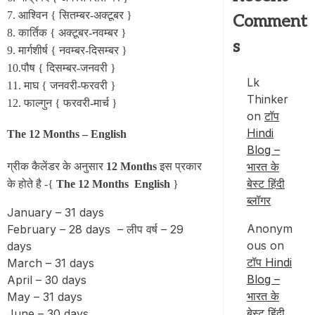
7. आश्विन { सितम्बर-अक्टूबर }
Comment
8. कार्तिक { अक्टूबर-नवम्बर }
s
9. मार्गशीर्ष { नवम्बर-दिसम्बर }
10.पौष { दिसम्बर-जनवरी }
Lk
11. माघ { जनवरी-फरवरी }
Thinker
12. फाल्गुन { फरवरी-मार्च }
on
टॉप
Hindi
The 12 Months – English
Blog –
भारत के
ग्रीक कैलेंडर के अनुसार
12 Months
इस प्रकार
बेस्ट हिंदी
के होते है -{
The 12 Months English
}
ब्लॉगर
January – 31 days
Anonym
February – 28 days – लीप वर्ष – 29
ous
on
days
टॉप Hindi
March – 31 days
Blog –
April – 30 days
भारत के
May – 31 days
बेस्ट हिंदी
June – 30 days