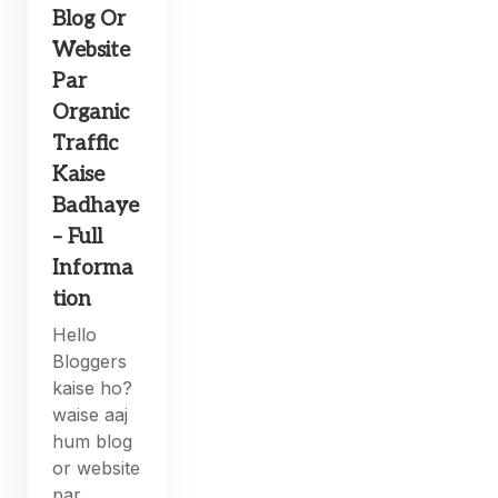
Blog Or
Website
Par
Organic
Traffic
Kaise
Badhaye
– Full
Informa
tion
Hello
Bloggers
kaise ho?
waise aaj
hum blog
or website
par